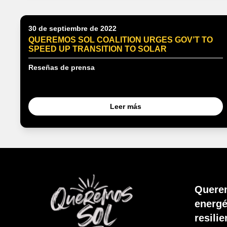
30 de septiembre de 2022
QUEREMOS SOL COALITION URGES GOV’T TO
SPEED UP TRANSITION TO SOLAR
Reseñas de prensa
Leer más
Querem
energé
resili